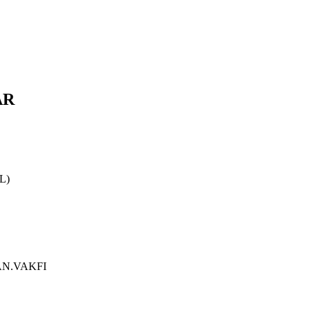
AR
L)
AN.VAKFI