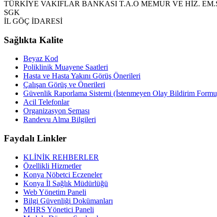
TÜRKİYE VAKIFLAR BANKASI T.A.O MEMUR VE HİZ. EM
SGK
İL GÖÇ İDARESİ
Sağlıkta Kalite
Beyaz Kod
Poliklinik Muayene Saatleri
Hasta ve Hasta Yakını Görüş Önerileri
Çalışan Görüş ve Önerileri
Güvenlik Raporlama Sistemi (İstenmeyen Olay Bildirim Formu
Acil Telefonlar
Organizasyon Şeması
Randevu Alma Bilgileri
Faydalı Linkler
KLİNİK REHBERLER
Özellikli Hizmetler
Konya Nöbetci Eczeneler
Konya İl Sağlık Müdürlüğü
Web Yönetim Paneli
Bilgi Güvenliği Dokümanları
MHRS Yönetici Paneli