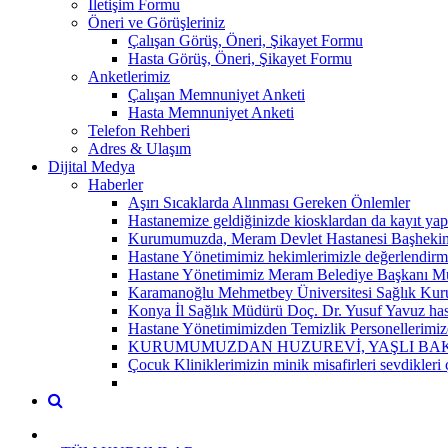
İletişim Formu
Öneri ve Görüşleriniz
Çalışan Görüş, Öneri, Şikayet Formu
Hasta Görüş, Öneri, Şikayet Formu
Anketlerimiz
Çalışan Memnuniyet Anketi
Hasta Memnuniyet Anketi
Telefon Rehberi
Adres & Ulaşım
Dijital Medya
Haberler
Aşırı Sıcaklarda Alınması Gereken Önlemler
Hastanemize geldiğinizde kiosklardan da kayıt yap
Kurumumuzda, Meram Devlet Hastanesi Başhekim Y
Hastane Yönetimimiz hekimlerimizle değerlendirme 
Hastane Yönetimimiz Meram Belediye Başkanı Mus
Karamanoğlu Mehmetbey Üniversitesi Sağlık Kuruml
Konya İl Sağlık Müdürü Doç. Dr. Yusuf Yavuz hasta
Hastane Yönetimimizden Temizlik Personellerimiz
KURUMUMUZDAN HUZUREVİ, YAŞLI BAKI
Çocuk Kliniklerimizin minik misafirleri sevdikleri 