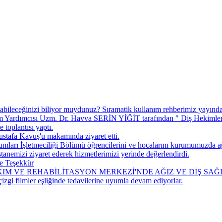
abileceğinizi biliyor muydunuz? ​Sıramatik kullanım rehberimiz yayında
ardımcısı Uzm. Dr. Havva SERİN YİĞİT tarafından " Diş Hekimlerine
toplantısı yaptı.
tafa Kavuş'u makamında ziyaret etti.
arı İşletmeciliği Bölümü öğrencilerini ve hocalarını kurumumuzda ağ
nemizi ziyaret ederek hizmetlerimizi yerinde değerlendirdi.
e Teşekkür
M VE REHABİLİTASYON MERKEZİ'NDE AĞIZ VE DİŞ SAĞ
çizgi filmler eşliğinde tedavilerine uyumla devam ediyorlar.