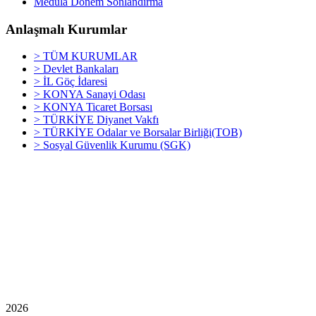
Medula Dönem Sonlandırma
Anlaşmalı Kurumlar
> TÜM KURUMLAR
> Devlet Bankaları
> İL Göç İdaresi
> KONYA Sanayi Odası
> KONYA Ticaret Borsası
> TÜRKİYE Diyanet Vakfı
> TÜRKİYE Odalar ve Borsalar Birliği(TOB)
> Sosyal Güvenlik Kurumu (SGK)
2026