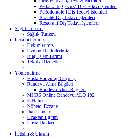
Ortodontik Diş Tedavi İşlemleri
Pedodonti (Çocuk) Diş Tedavi İşlemleri
Periodontoloji Diş Tedavi İşlemleri
Protetik Diş Tedavi İşlemleri
Restoratif Diş Tedavi İşlemleri
Sağlık Turizmi
Sağlık Turizmi
Personellerimiz
Hekimlerimiz
Uzman Hekimlerimiz
Bilgi İşlem Birimi
Teknik Hizmetler
Yönlendirme
Hasta Radyoloji Geçmişi
Randevu Alma Bilgileri
Randevu Alma Bilgileri
MHRS Online Randevu ALO 182
E-Nabız
Nöbetci Eczane
İhale İlanları
Uzaktan Eğitim
Hasta Hakları
İletişim & Ulaşım