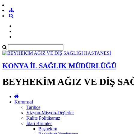
KONYA İL SAĞLIK MÜDÜRLÜĞÜ
BEYHEKİM AĞIZ VE DİŞ SA
Kurumsal
Tarihçe
Vizyon-Misyon-Değerler
Kalite Politikamız
İdari Birimler
Başhekim