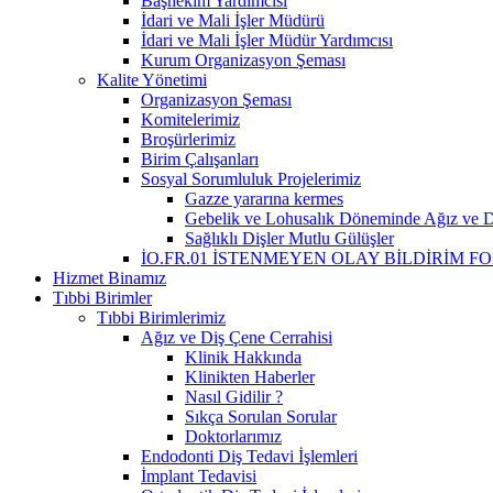
Başhekim Yardımcısı
İdari ve Mali İşler Müdürü
İdari ve Mali İşler Müdür Yardımcısı
Kurum Organizasyon Şeması
Kalite Yönetimi
Organizasyon Şeması
Komitelerimiz
Broşürlerimiz
Birim Çalışanları
Sosyal Sorumluluk Projelerimiz
Gazze yararına kermes
Gebelik ve Lohusalık Döneminde Ağız ve Di
Sağlıklı Dişler Mutlu Gülüşler
İO.FR.01 İSTENMEYEN OLAY BİLDİRİM F
Hizmet Binamız
Tıbbi Birimler
Tıbbi Birimlerimiz
Ağız ve Diş Çene Cerrahisi
Klinik Hakkında
Klinikten Haberler
Nasıl Gidilir ?
Sıkça Sorulan Sorular
Doktorlarımız
Endodonti Diş Tedavi İşlemleri
İmplant Tedavisi