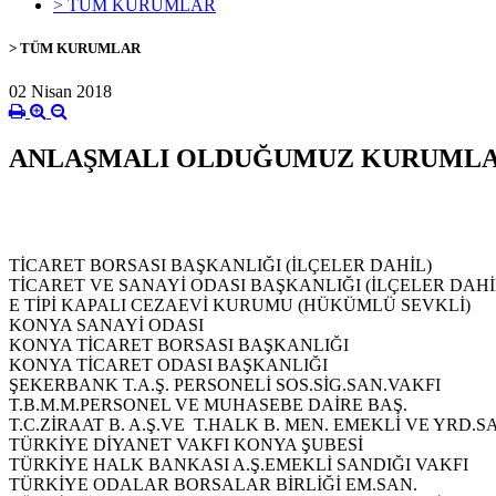
> TÜM KURUMLAR
> TÜM KURUMLAR
02 Nisan 2018
ANLAŞMALI OLDUĞUMUZ KURUML
TİCARET BORSASI BAŞKANLIĞI (İLÇELER DAHİL)
TİCARET VE SANAYİ ODASI BAŞKANLIĞI (İLÇELER DAHİ
E TİPİ KAPALI CEZAEVİ KURUMU (HÜKÜMLÜ SEVKLİ)
KONYA SANAYİ ODASI
KONYA TİCARET BORSASI BAŞKANLIĞI
KONYA TİCARET ODASI BAŞKANLIĞI
ŞEKERBANK T.A.Ş. PERSONELİ SOS.SİG.SAN.VAKFI
T.B.M.M.PERSONEL VE MUHASEBE DAİRE BAŞ.
T.C.ZİRAAT B. A.Ş.VE T.HALK B. MEN. EMEKLİ VE YRD.S
TÜRKİYE DİYANET VAKFI KONYA ŞUBESİ
TÜRKİYE HALK BANKASI A.Ş.EMEKLİ SANDIĞI VAKFI
TÜRKİYE ODALAR BORSALAR BİRLİĞİ EM.SAN.