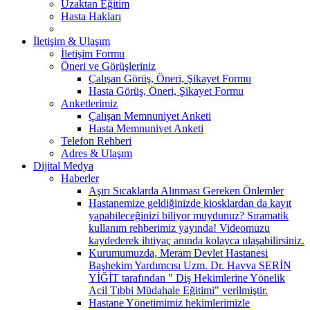
Uzaktan Eğitim
Hasta Hakları
İletişim & Ulaşım
İletişim Formu
Öneri ve Görüşleriniz
Çalışan Görüş, Öneri, Şikayet Formu
Hasta Görüş, Öneri, Şikayet Formu
Anketlerimiz
Çalışan Memnuniyet Anketi
Hasta Memnuniyet Anketi
Telefon Rehberi
Adres & Ulaşım
Dijital Medya
Haberler
Aşırı Sıcaklarda Alınması Gereken Önlemler
Hastanemize geldiğinizde kiosklardan da kayıt
yapabileceğinizi biliyor muydunuz? ​Sıramatik
kullanım rehberimiz yayında! Videomuzu
kaydederek ihtiyaç anında kolayca ulaşabilirsiniz.
Kurumumuzda, Meram Devlet Hastanesi
Başhekim Yardımcısı Uzm. Dr. Havva SERİN
YİĞİT tarafından " Diş Hekimlerine Yönelik
Acil Tıbbi Müdahale Eğitimi" verilmiştir.
Hastane Yönetimimiz hekimlerimizle