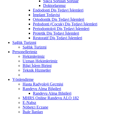
Sıkça Sorulan Sorular
Doktorlarımız
Endodonti Diş Tedavi İşlemleri
İmplant Tedavisi
Ortodontik Diş Tedavi İşlemleri
Pedodonti (Çocuk) Diş Tedavi İşlemleri
Periodontoloji Diş Tedavi İşlemleri
Protetik Diş Tedavi İşlemleri
Restoratif Diş Tedavi İşlemleri
Sağlık Turizmi
Sağlık Turizmi
Personellerimiz
Hekimlerimiz
Uzman Hekimlerimiz
Bilgi İşlem Birimi
Teknik Hizmetler
Yönlendirme
Hasta Radyoloji Geçmişi
Randevu Alma Bilgileri
Randevu Alma Bilgileri
MHRS Online Randevu ALO 182
E-Nabız
Nöbetci Eczane
İhale İlanları