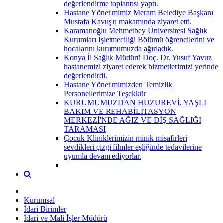
değerlendirme toplantısı yaptı.
Hastane Yönetimimiz Meram Belediye Başkanı
Mustafa Kavuş'u makamında ziyaret etti.
Karamanoğlu Mehmetbey Üniversitesi Sağlık
Kurumları İşletmeciliği Bölümü öğrencilerini ve
hocalarını kurumumuzda ağırladık.
Konya İl Sağlık Müdürü Doç. Dr. Yusuf Yavuz
hastanemizi ziyaret ederek hizmetlerimizi yerinde
değerlendirdi.
Hastane Yönetimimizden Temizlik
Personellerimize Teşekkür
KURUMUMUZDAN HUZUREVİ, YAŞLI
BAKIM VE REHABİLİTASYON
MERKEZİ'NDE AĞIZ VE DİŞ SAĞLIĞI
TARAMASI
Çocuk Kliniklerimizin minik misafirleri
sevdikleri çizgi filmler eşliğinde tedavilerine
uyumla devam ediyorlar.
Kurumsal
İdari Birimler
İdari ve Mali İşler Müdürü