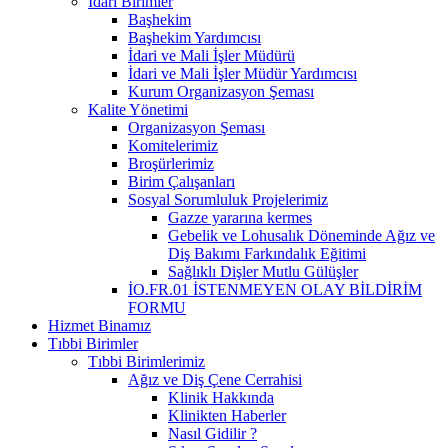
İdari Birimler
Başhekim
Başhekim Yardımcısı
İdari ve Mali İşler Müdürü
İdari ve Mali İşler Müdür Yardımcısı
Kurum Organizasyon Şeması
Kalite Yönetimi
Organizasyon Şeması
Komitelerimiz
Broşürlerimiz
Birim Çalışanları
Sosyal Sorumluluk Projelerimiz
Gazze yararına kermes
Gebelik ve Lohusalık Döneminde Ağız ve
Diş Bakımı Farkındalık Eğitimi
Sağlıklı Dişler Mutlu Gülüşler
İO.FR.01 İSTENMEYEN OLAY BİLDİRİM
FORMU
Hizmet Binamız
Tıbbi Birimler
Tıbbi Birimlerimiz
Ağız ve Diş Çene Cerrahisi
Klinik Hakkında
Klinikten Haberler
Nasıl Gidilir ?