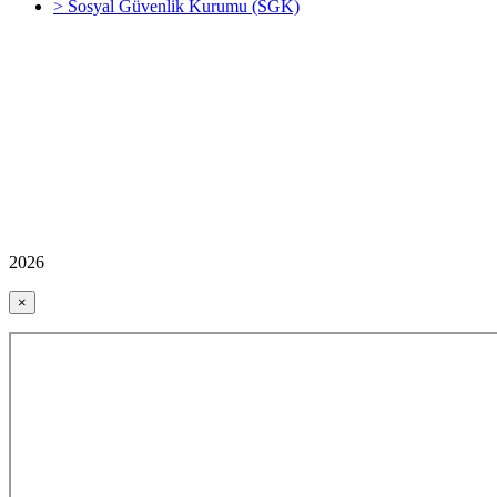
> Sosyal Güvenlik Kurumu (SGK)
2026
×