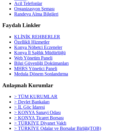
Acil Telefonlar
Organizasyon Şeması
Randevu Alma Bilgileri
Faydalı Linkler
KLİNİK REHBERLER
Özellikli Hizmetler
Konya Nöbetci Eczeneler
Konya İl Sağlık Müdürlüğü
Web Yönetim Paneli
Bilgi Güvenliği Dokümanları
MHRS Yönetici Paneli
Medula Dönem Sonlandırma
Anlaşmalı Kurumlar
> TÜM KURUMLAR
> Devlet Bankaları
> İL Göç İdaresi
> KONYA Sanayi Odası
> KONYA Ticaret Borsası
> TÜRKİYE Diyanet Vakfı
> TÜRKİYE Odalar ve Borsalar Birliği(TOB)