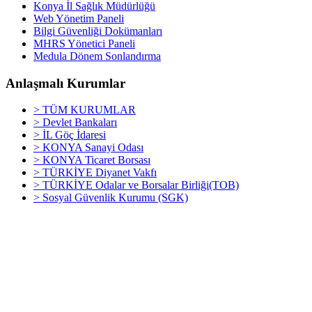
Konya İl Sağlık Müdürlüğü
Web Yönetim Paneli
Bilgi Güvenliği Dokümanları
MHRS Yönetici Paneli
Medula Dönem Sonlandırma
Anlaşmalı Kurumlar
> TÜM KURUMLAR
> Devlet Bankaları
> İL Göç İdaresi
> KONYA Sanayi Odası
> KONYA Ticaret Borsası
> TÜRKİYE Diyanet Vakfı
> TÜRKİYE Odalar ve Borsalar Birliği(TOB)
> Sosyal Güvenlik Kurumu (SGK)