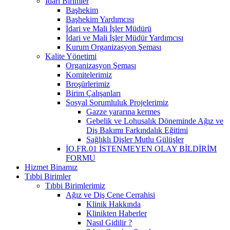
İdari Birimler
Başhekim
Başhekim Yardımcısı
İdari ve Mali İşler Müdürü
İdari ve Mali İşler Müdür Yardımcısı
Kurum Organizasyon Şeması
Kalite Yönetimi
Organizasyon Şeması
Komitelerimiz
Broşürlerimiz
Birim Çalışanları
Sosyal Sorumluluk Projelerimiz
Gazze yararına kermes
Gebelik ve Lohusalık Döneminde Ağız ve
Diş Bakımı Farkındalık Eğitimi
Sağlıklı Dişler Mutlu Gülüşler
İO.FR.01 İSTENMEYEN OLAY BİLDİRİM
FORMU
Hizmet Binamız
Tıbbi Birimler
Tıbbi Birimlerimiz
Ağız ve Diş Çene Cerrahisi
Klinik Hakkında
Klinikten Haberler
Nasıl Gidilir ?