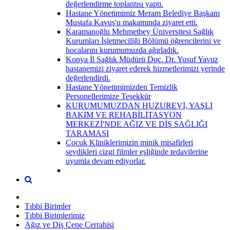
değerlendirme toplantısı yaptı.
Hastane Yönetimimiz Meram Belediye Başkanı
Mustafa Kavuş'u makamında ziyaret etti.
Karamanoğlu Mehmetbey Üniversitesi Sağlık
Kurumları İşletmeciliği Bölümü öğrencilerini ve
hocalarını kurumumuzda ağırladık.
Konya İl Sağlık Müdürü Doç. Dr. Yusuf Yavuz
hastanemizi ziyaret ederek hizmetlerimizi yerinde
değerlendirdi.
Hastane Yönetimimizden Temizlik
Personellerimize Teşekkür
KURUMUMUZDAN HUZUREVİ, YAŞLI
BAKIM VE REHABİLİTASYON
MERKEZİ'NDE AĞIZ VE DİŞ SAĞLIĞI
TARAMASI
Çocuk Kliniklerimizin minik misafirleri
sevdikleri çizgi filmler eşliğinde tedavilerine
uyumla devam ediyorlar.
Tıbbi Birimler
Tıbbi Birimlerimiz
Ağız ve Diş Çene Cerrahisi