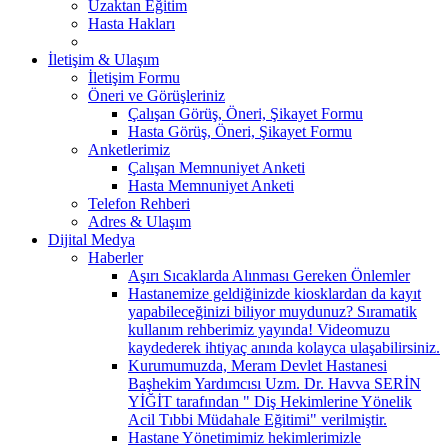
Uzaktan Eğitim
Hasta Hakları
İletişim & Ulaşım
İletişim Formu
Öneri ve Görüşleriniz
Çalışan Görüş, Öneri, Şikayet Formu
Hasta Görüş, Öneri, Şikayet Formu
Anketlerimiz
Çalışan Memnuniyet Anketi
Hasta Memnuniyet Anketi
Telefon Rehberi
Adres & Ulaşım
Dijital Medya
Haberler
Aşırı Sıcaklarda Alınması Gereken Önlemler
Hastanemize geldiğinizde kiosklardan da kayıt
yapabileceğinizi biliyor muydunuz? ​Sıramatik
kullanım rehberimiz yayında! Videomuzu
kaydederek ihtiyaç anında kolayca ulaşabilirsiniz.
Kurumumuzda, Meram Devlet Hastanesi
Başhekim Yardımcısı Uzm. Dr. Havva SERİN
YİĞİT tarafından " Diş Hekimlerine Yönelik
Acil Tıbbi Müdahale Eğitimi" verilmiştir.
Hastane Yönetimimiz hekimlerimizle