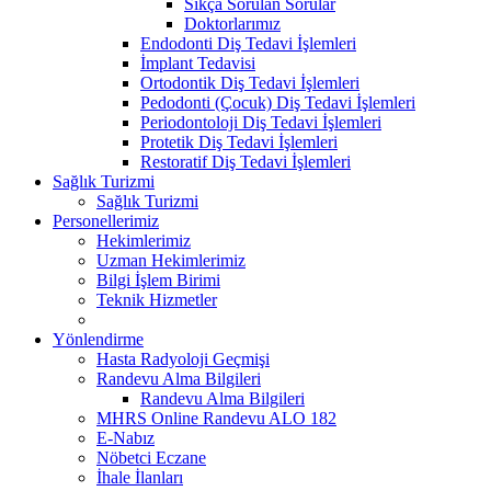
Sıkça Sorulan Sorular
Doktorlarımız
Endodonti Diş Tedavi İşlemleri
İmplant Tedavisi
Ortodontik Diş Tedavi İşlemleri
Pedodonti (Çocuk) Diş Tedavi İşlemleri
Periodontoloji Diş Tedavi İşlemleri
Protetik Diş Tedavi İşlemleri
Restoratif Diş Tedavi İşlemleri
Sağlık Turizmi
Sağlık Turizmi
Personellerimiz
Hekimlerimiz
Uzman Hekimlerimiz
Bilgi İşlem Birimi
Teknik Hizmetler
Yönlendirme
Hasta Radyoloji Geçmişi
Randevu Alma Bilgileri
Randevu Alma Bilgileri
MHRS Online Randevu ALO 182
E-Nabız
Nöbetci Eczane
İhale İlanları