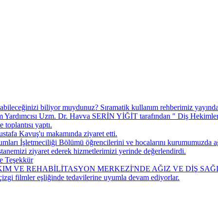
abileceğinizi biliyor muydunuz? ​Sıramatik kullanım rehberimiz yayında
ardımcısı Uzm. Dr. Havva SERİN YİĞİT tarafından " Diş Hekimlerine
toplantısı yaptı.
tafa Kavuş'u makamında ziyaret etti.
arı İşletmeciliği Bölümü öğrencilerini ve hocalarını kurumumuzda ağ
nemizi ziyaret ederek hizmetlerimizi yerinde değerlendirdi.
e Teşekkür
M VE REHABİLİTASYON MERKEZİ'NDE AĞIZ VE DİŞ SAĞ
çizgi filmler eşliğinde tedavilerine uyumla devam ediyorlar.