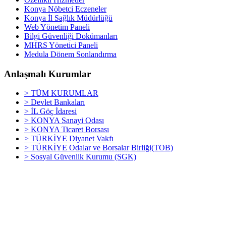
Konya Nöbetci Eczeneler
Konya İl Sağlık Müdürlüğü
Web Yönetim Paneli
Bilgi Güvenliği Dokümanları
MHRS Yönetici Paneli
Medula Dönem Sonlandırma
Anlaşmalı Kurumlar
> TÜM KURUMLAR
> Devlet Bankaları
> İL Göç İdaresi
> KONYA Sanayi Odası
> KONYA Ticaret Borsası
> TÜRKİYE Diyanet Vakfı
> TÜRKİYE Odalar ve Borsalar Birliği(TOB)
> Sosyal Güvenlik Kurumu (SGK)