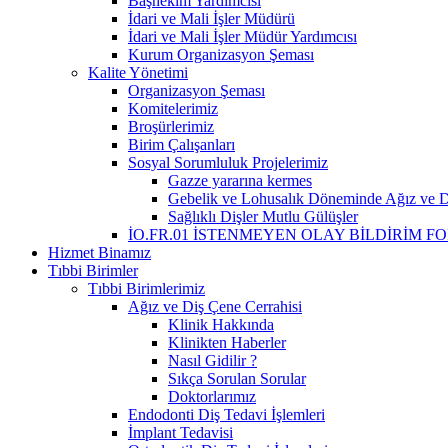
Başhekim Yardımcısı
İdari ve Mali İşler Müdürü
İdari ve Mali İşler Müdür Yardımcısı
Kurum Organizasyon Şeması
Kalite Yönetimi
Organizasyon Şeması
Komitelerimiz
Broşürlerimiz
Birim Çalışanları
Sosyal Sorumluluk Projelerimiz
Gazze yararına kermes
Gebelik ve Lohusalık Döneminde Ağız ve Di
Sağlıklı Dişler Mutlu Gülüşler
İO.FR.01 İSTENMEYEN OLAY BİLDİRİM F
Hizmet Binamız
Tıbbi Birimler
Tıbbi Birimlerimiz
Ağız ve Diş Çene Cerrahisi
Klinik Hakkında
Klinikten Haberler
Nasıl Gidilir ?
Sıkça Sorulan Sorular
Doktorlarımız
Endodonti Diş Tedavi İşlemleri
İmplant Tedavisi