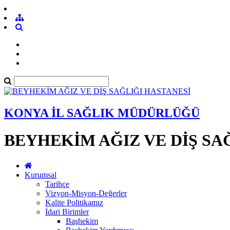
KONYA İL SAĞLIK MÜDÜRLÜĞÜ
BEYHEKİM AĞIZ VE DİŞ SA
Kurumsal
Tarihçe
Vizyon-Misyon-Değerler
Kalite Politikamız
İdari Birimler
Başhekim