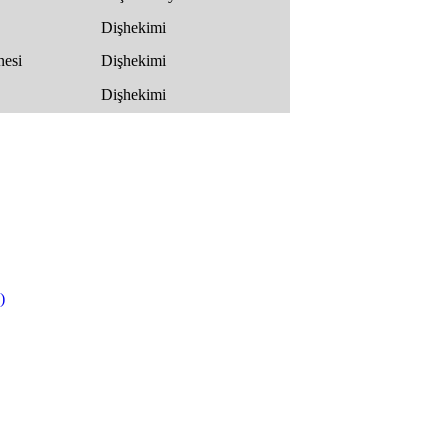
Dişhekimi
nesi
Dişhekimi
Dişhekimi
)