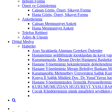
İletişim Formu
Öneri ve Görüşleriniz
Çalışan Görüş, Öneri, Şikayet Formu
Hasta Görüş, Öneri, Şikayet Formu
Anketlerimiz
Çalışan Memnuniyet Anketi
Hasta Memnuniyet Anketi
Telefon Rehberi
Adres & Ulaşım
Dijital Medya
Haberler
Aşırı Sıcaklarda Alınması Gereken Önlemler
Hastanemize geldiğinizde kiosklardan da kayıt yap
Kurumumuzda, Meram Devlet Hastanesi Başhekim Y
Hastane Yönetimimiz hekimlerimizle değerlendirme 
Hastane Yönetimimiz Meram Belediye Başkanı Mus
Karamanoğlu Mehmetbey Üniversitesi Sağlık Kuruml
Konya İl Sağlık Müdürü Doç. Dr. Yusuf Yavuz hasta
Hastane Yönetimimizden Temizlik Personellerimiz
KURUMUMUZDAN HUZUREVİ, YAŞLI BAKI
Çocuk Kliniklerimizin minik misafirleri sevdikleri 