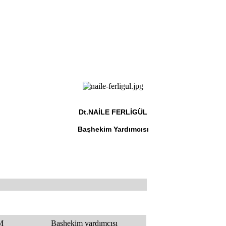
Dt.NAİLE FERLİGÜL
Başhekim Yardımcısı
i
SM
Başhekim yardımcısı