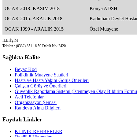
OCAK 2018- KASIM 2018
Konya ADSH
OCAK 2015- ARALIK 2018
Kadınhanı Devlet Hasta
OCAK 1999 - ARALIK 2015
Özel Muayene
İLETİŞİM
Telefon : (0332) 351 16 50 Dahili No: 2420
Sağlıkta Kalite
Beyaz Kod
Poliklinik Muayene Saatleri
Hasta ve Hasta Yakını Görüş Önerileri
Çalışan Görüş ve Önerileri
Güvenlik Raporlama Sistemi (İstenmeyen Olay Bildirim Formu
Acil Telefonlar
Organizasyon Şeması
Randevu Alma Bilgileri
Faydalı Linkler
KLİNİK REHBERLER
Özellikli Hizmetler