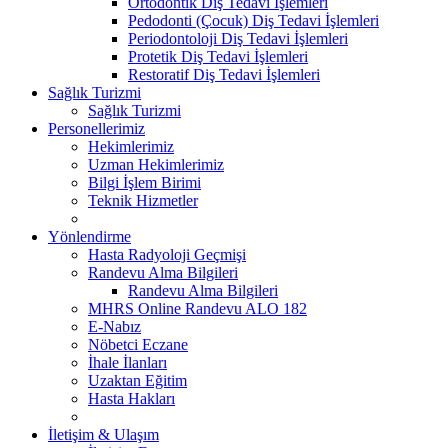
Ortodontik Diş Tedavi İşlemleri
Pedodonti (Çocuk) Diş Tedavi İşlemleri
Periodontoloji Diş Tedavi İşlemleri
Protetik Diş Tedavi İşlemleri
Restoratif Diş Tedavi İşlemleri
Sağlık Turizmi
Sağlık Turizmi
Personellerimiz
Hekimlerimiz
Uzman Hekimlerimiz
Bilgi İşlem Birimi
Teknik Hizmetler
Yönlendirme
Hasta Radyoloji Geçmişi
Randevu Alma Bilgileri
Randevu Alma Bilgileri
MHRS Online Randevu ALO 182
E-Nabız
Nöbetci Eczane
İhale İlanları
Uzaktan Eğitim
Hasta Hakları
İletişim & Ulaşım