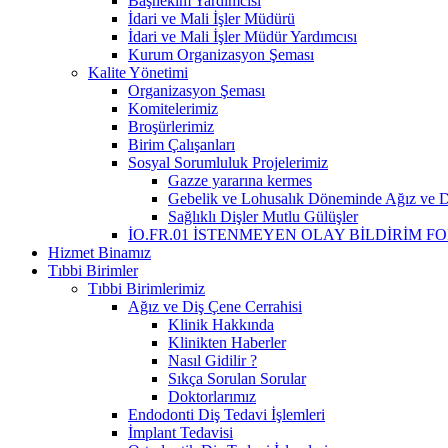
Başhekim Yardımcısı
İdari ve Mali İşler Müdürü
İdari ve Mali İşler Müdür Yardımcısı
Kurum Organizasyon Şeması
Kalite Yönetimi
Organizasyon Şeması
Komitelerimiz
Broşürlerimiz
Birim Çalışanları
Sosyal Sorumluluk Projelerimiz
Gazze yararına kermes
Gebelik ve Lohusalık Döneminde Ağız ve Di
Sağlıklı Dişler Mutlu Gülüşler
İO.FR.01 İSTENMEYEN OLAY BİLDİRİM F
Hizmet Binamız
Tıbbi Birimler
Tıbbi Birimlerimiz
Ağız ve Diş Çene Cerrahisi
Klinik Hakkında
Klinikten Haberler
Nasıl Gidilir ?
Sıkça Sorulan Sorular
Doktorlarımız
Endodonti Diş Tedavi İşlemleri
İmplant Tedavisi