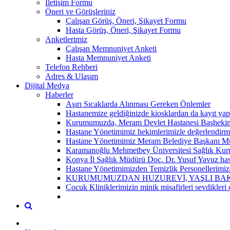
İletişim Formu
Öneri ve Görüşleriniz
Çalışan Görüş, Öneri, Şikayet Formu
Hasta Görüş, Öneri, Şikayet Formu
Anketlerimiz
Çalışan Memnuniyet Anketi
Hasta Memnuniyet Anketi
Telefon Rehberi
Adres & Ulaşım
Dijital Medya
Haberler
Aşırı Sıcaklarda Alınması Gereken Önlemler
Hastanemize geldiğinizde kiosklardan da kayıt yap
Kurumumuzda, Meram Devlet Hastanesi Başhekim Y
Hastane Yönetimimiz hekimlerimizle değerlendirme 
Hastane Yönetimimiz Meram Belediye Başkanı Mus
Karamanoğlu Mehmetbey Üniversitesi Sağlık Kuruml
Konya İl Sağlık Müdürü Doç. Dr. Yusuf Yavuz hasta
Hastane Yönetimimizden Temizlik Personellerimiz
KURUMUMUZDAN HUZUREVİ, YAŞLI BAKI
Çocuk Kliniklerimizin minik misafirleri sevdikleri 