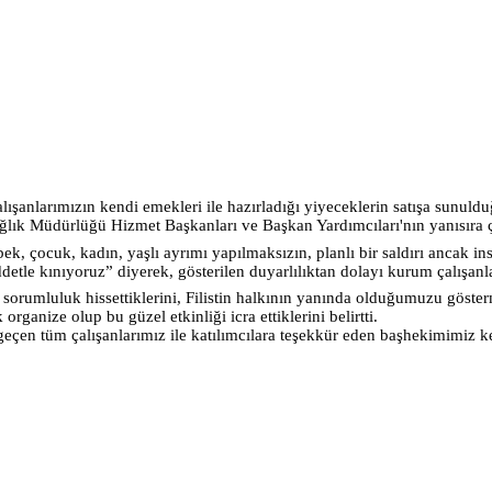
larımızın kendi emekleri ile hazırladığı yiyeceklerin satışa sunulduğu
ğlık Müdürlüğü Hizmet Başkanları ve Başkan Yardımcıları'nın yanısıra ç
bek, çocuk,
kadın, yaşlı ayrımı yapılmaksızın, planlı bir saldırı ancak in
detle kınıyoruz” diyerek, gösterilen duyarlılıktan dolayı kurum çalışanla
mluluk hissettiklerini, Filistin halkının yanında olduğumuzu göstermek
rganize olup bu güzel etkinliği icra ettiklerini belirtti.
eçen tüm çalışanlarımız ile katılımcılara teşekkür eden başhekimimiz 