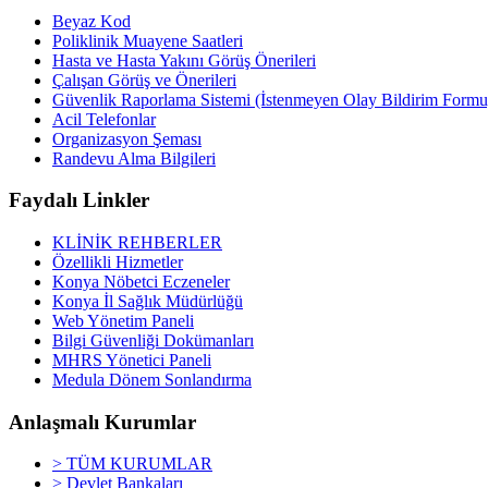
Beyaz Kod
Poliklinik Muayene Saatleri
Hasta ve Hasta Yakını Görüş Önerileri
Çalışan Görüş ve Önerileri
Güvenlik Raporlama Sistemi (İstenmeyen Olay Bildirim Formu
Acil Telefonlar
Organizasyon Şeması
Randevu Alma Bilgileri
Faydalı Linkler
KLİNİK REHBERLER
Özellikli Hizmetler
Konya Nöbetci Eczeneler
Konya İl Sağlık Müdürlüğü
Web Yönetim Paneli
Bilgi Güvenliği Dokümanları
MHRS Yönetici Paneli
Medula Dönem Sonlandırma
Anlaşmalı Kurumlar
> TÜM KURUMLAR
> Devlet Bankaları