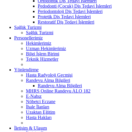
Ortodontik Diş Tedavi İşlemleri
Pedodonti (Çocuk) Diş Tedavi İşlemleri
Periodontoloji Diş Tedavi İşlemleri
Protetik Diş Tedavi İşlemleri
Restoratif Diş Tedavi İşlemleri
Sağlık Turizmi
Sağlık Turizmi
Personellerimiz
Hekimlerimiz
Uzman Hekimlerimiz
Bilgi İşlem Birimi
Teknik Hizmetler
Yönlendirme
Hasta Radyoloji Geçmişi
Randevu Alma Bilgileri
Randevu Alma Bilgileri
MHRS Online Randevu ALO 182
E-Nabız
Nöbetci Eczane
İhale İlanları
Uzaktan Eğitim
Hasta Hakları
İletişim & Ulaşım