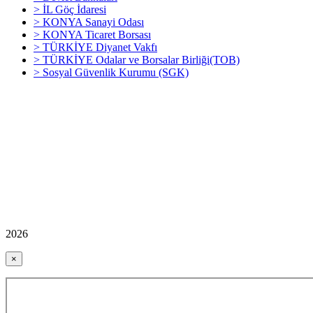
> İL Göç İdaresi
> KONYA Sanayi Odası
> KONYA Ticaret Borsası
> TÜRKİYE Diyanet Vakfı
> TÜRKİYE Odalar ve Borsalar Birliği(TOB)
> Sosyal Güvenlik Kurumu (SGK)
2026
×