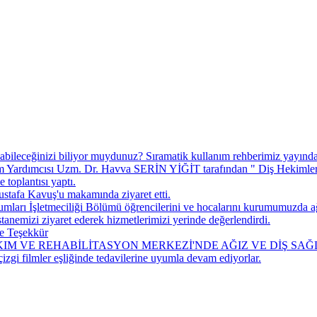
abileceğinizi biliyor muydunuz? ​Sıramatik kullanım rehberimiz yayında
ardımcısı Uzm. Dr. Havva SERİN YİĞİT tarafından " Diş Hekimlerine
toplantısı yaptı.
tafa Kavuş'u makamında ziyaret etti.
arı İşletmeciliği Bölümü öğrencilerini ve hocalarını kurumumuzda ağ
nemizi ziyaret ederek hizmetlerimizi yerinde değerlendirdi.
e Teşekkür
M VE REHABİLİTASYON MERKEZİ'NDE AĞIZ VE DİŞ SAĞ
çizgi filmler eşliğinde tedavilerine uyumla devam ediyorlar.