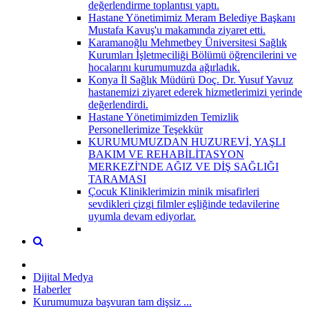
değerlendirme toplantısı yaptı.
Hastane Yönetimimiz Meram Belediye Başkanı
Mustafa Kavuş'u makamında ziyaret etti.
Karamanoğlu Mehmetbey Üniversitesi Sağlık
Kurumları İşletmeciliği Bölümü öğrencilerini ve
hocalarını kurumumuzda ağırladık.
Konya İl Sağlık Müdürü Doç. Dr. Yusuf Yavuz
hastanemizi ziyaret ederek hizmetlerimizi yerinde
değerlendirdi.
Hastane Yönetimimizden Temizlik
Personellerimize Teşekkür
KURUMUMUZDAN HUZUREVİ, YAŞLI
BAKIM VE REHABİLİTASYON
MERKEZİ'NDE AĞIZ VE DİŞ SAĞLIĞI
TARAMASI
Çocuk Kliniklerimizin minik misafirleri
sevdikleri çizgi filmler eşliğinde tedavilerine
uyumla devam ediyorlar.
Dijital Medya
Haberler
Kurumumuza başvuran tam dişsiz ...