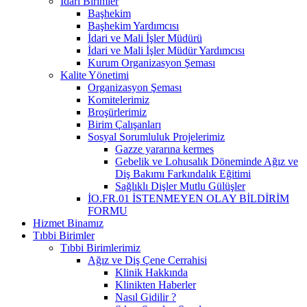
İdari Birimler
Başhekim
Başhekim Yardımcısı
İdari ve Mali İşler Müdürü
İdari ve Mali İşler Müdür Yardımcısı
Kurum Organizasyon Şeması
Kalite Yönetimi
Organizasyon Şeması
Komitelerimiz
Broşürlerimiz
Birim Çalışanları
Sosyal Sorumluluk Projelerimiz
Gazze yararına kermes
Gebelik ve Lohusalık Döneminde Ağız ve
Diş Bakımı Farkındalık Eğitimi
Sağlıklı Dişler Mutlu Gülüşler
İO.FR.01 İSTENMEYEN OLAY BİLDİRİM
FORMU
Hizmet Binamız
Tıbbi Birimler
Tıbbi Birimlerimiz
Ağız ve Diş Çene Cerrahisi
Klinik Hakkında
Klinikten Haberler
Nasıl Gidilir ?