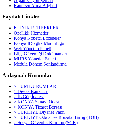
Organizasyon Şeması
Randevu Alma Bilgileri
Faydalı Linkler
KLİNİK REHBERLER
Özellikli Hizmetler
Konya Nöbetci Eczeneler
Konya İl Sağlık Müdürlüğü
Web Yönetim Paneli
Bilgi Güvenliği Dokümanları
MHRS Yönetici Paneli
Medula Dönem Sonlandırma
Anlaşmalı Kurumlar
> TÜM KURUMLAR
> Devlet Bankaları
> İL Göç İdaresi
> KONYA Sanayi Odası
> KONYA Ticaret Borsası
> TÜRKİYE Diyanet Vakfı
> TÜRKİYE Odalar ve Borsalar Birliği(TOB)
> Sosyal Güvenlik Kurumu (SGK)