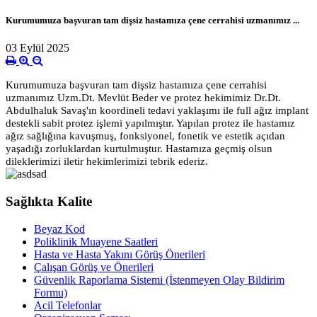
Kurumumuza başvuran tam dişsiz hastamıza çene cerrahisi uzmanımız ...
03 Eylül 2025
Kurumumuza başvuran tam dişsiz hastamıza çene cerrahisi
uzmanımız Uzm.Dt. Mevlüt Beder ve protez hekimimiz Dr.Dt.
Abdulhaluk Savaş'ın koordineli tedavi yaklaşımı ile
full ağız implant
destekli sabit protez işlemi yapılmıştır. Yapılan protez ile hastamız
ağız sağlığına kavuşmuş, fonksiyonel, fonetik ve estetik açıdan
yaşadığı zorluklardan kurtulmuştur. Hastamıza geçmiş olsun
dileklerimizi iletir hekimlerimizi tebrik ederiz.
Sağlıkta Kalite
Beyaz Kod
Poliklinik Muayene Saatleri
Hasta ve Hasta Yakını Görüş Önerileri
Çalışan Görüş ve Önerileri
Güvenlik Raporlama Sistemi (İstenmeyen Olay Bildirim
Formu)
Acil Telefonlar