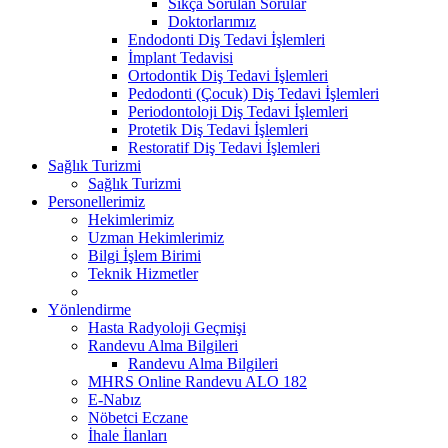
Sıkça Sorulan Sorular
Doktorlarımız
Endodonti Diş Tedavi İşlemleri
İmplant Tedavisi
Ortodontik Diş Tedavi İşlemleri
Pedodonti (Çocuk) Diş Tedavi İşlemleri
Periodontoloji Diş Tedavi İşlemleri
Protetik Diş Tedavi İşlemleri
Restoratif Diş Tedavi İşlemleri
Sağlık Turizmi
Sağlık Turizmi
Personellerimiz
Hekimlerimiz
Uzman Hekimlerimiz
Bilgi İşlem Birimi
Teknik Hizmetler
Yönlendirme
Hasta Radyoloji Geçmişi
Randevu Alma Bilgileri
Randevu Alma Bilgileri
MHRS Online Randevu ALO 182
E-Nabız
Nöbetci Eczane
İhale İlanları